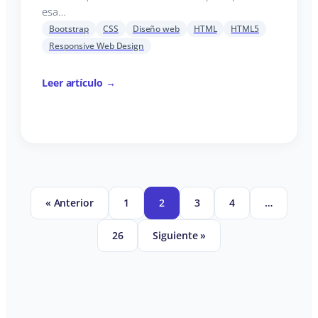
esa…
Bootstrap
CSS
Diseño web
HTML
HTML5
Responsive Web Design
Leer artículo →
« Anterior
1
2
3
4
…
26
Siguiente »