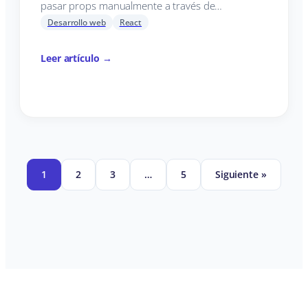
pasar props manualmente a través de…
Desarrollo web
React
Leer artículo →
1
2
3
…
5
Siguiente »