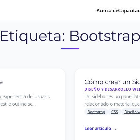
Acerca de
Capacitac
Etiqueta:
Bootstra
e
Cómo crear un Si
DISEÑO Y DESARROLLO WE
a experiencia del usuario.
Un sidebar es un panel lat
estilo outline se…
relacionado o material que 
Bootstrap
CSS
Diseño 
Leer artículo →