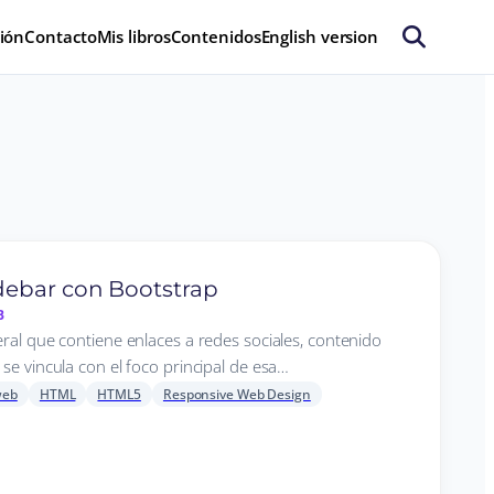
ión
Contacto
Mis libros
Contenidos
English version
p
debar con Bootstrap
B
eral que contiene enlaces a redes sociales, contenido
se vincula con el foco principal de esa…
web
HTML
HTML5
Responsive Web Design