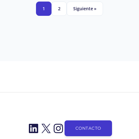
1
2
Siguiente »
LinkedIn
X
Instagram
CONTACTO