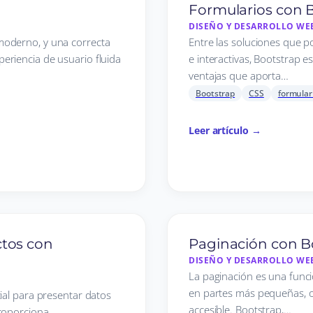
Formularios con 
DISEÑO Y DESARROLLO WE
moderno, y una correcta
Entre las soluciones que 
eriencia de usuario fluida
e interactivas, Bootstrap 
ventajas que aporta…
Bootstrap
CSS
formular
Leer artículo →
tos con
Paginación con B
DISEÑO Y DESARROLLO WE
La paginación es una funci
en partes más pequeñas, o
ial para presentar datos
accesible. Bootstrap,…
proporciona…