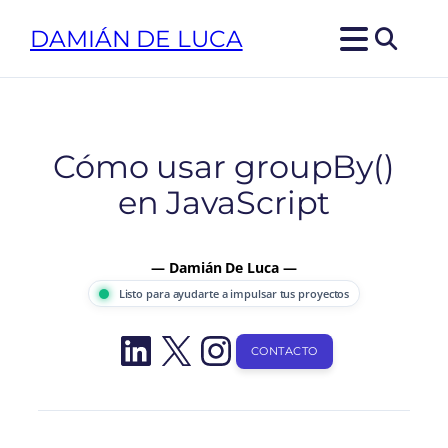
Saltar
DAMIÁN DE LUCA
al
contenido
Cómo usar groupBy()
en JavaScript
— Damián De Luca —
Listo para ayudarte a impulsar tus proyectos
LinkedIn
X
Instagram
CONTACTO