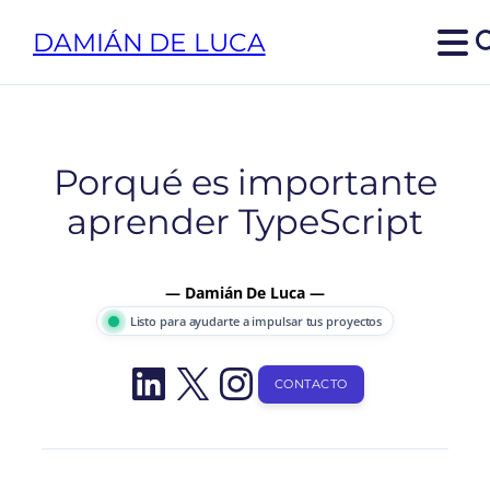
Saltar
DAMIÁN DE LUCA
al
contenido
Porqué es importante
aprender TypeScript
— Damián De Luca —
Listo para ayudarte a impulsar tus proyectos
LinkedIn
X
Instagram
CONTACTO