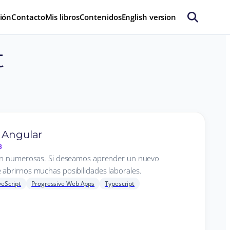
ión
Contacto
Mis libros
Contenidos
English version
t
r Angular
B
son numerosas. Si deseamos aprender un nuevo
abrirnos muchas posibilidades laborales.
veScript
Progressive Web Apps
Typescript