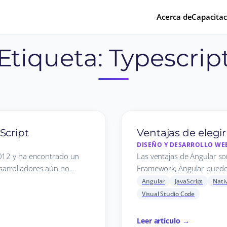
Acerca de
Capacitac
Etiqueta:
Typescrip
Script
Ventajas de elegi
DISEÑO Y DESARROLLO WE
2012 y ha encontrado un
Las ventajas de Angular 
sarrolladores aún no…
Framework, Angular puede 
Angular
JavaScript
Nati
Visual Studio Code
Leer artículo →