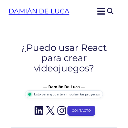
Saltar
DAMIÁN DE LUCA
al
contenido
¿Puedo usar React
para crear
videojuegos?
— Damián De Luca —
Listo para ayudarte a impulsar tus proyectos
LinkedIn
X
Instagram
CONTACTO