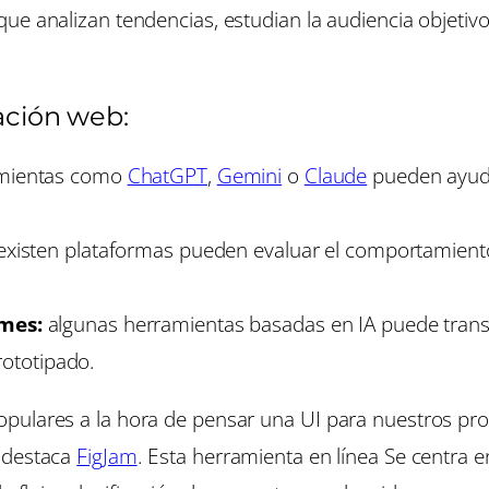
ue analizan tendencias, estudian la audiencia objetiv
cación web:
mientas como
ChatGPT
,
Gemini
o
Claude
pueden ayuda
xisten plataformas pueden evaluar el comportamiento d
mes:
algunas herramientas basadas en IA puede tran
rototipado.
pulares a la hora de pensar una UI para nuestros pro
e destaca
FigJam
. Esta herramienta en línea Se centra 