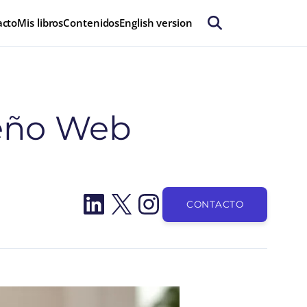
acto
Mis libros
Contenidos
English version
iseño Web
LinkedIn
X
Instagram
CONTACTO