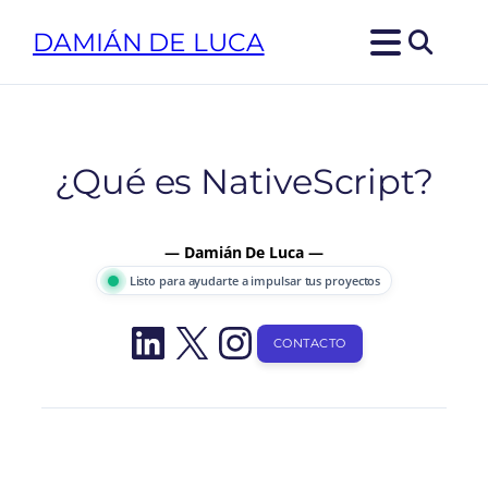
Saltar
DAMIÁN DE LUCA
al
contenido
¿Qué es NativeScript?
— Damián De Luca —
Listo para ayudarte a impulsar tus proyectos
LinkedIn
X
Instagram
CONTACTO