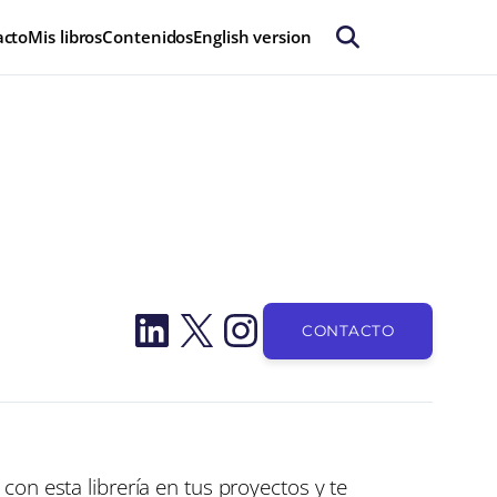
acto
Mis libros
Contenidos
English version
LinkedIn
X
Instagram
CONTACTO
 con esta librería en tus proyectos y te