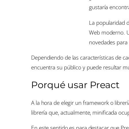
gustaría encontr
La popularidad d
Web moderno. Una
novedades para e
Dependiendo de las características de cad
encuentra su público y puede resultar mu
Porqué usar Preact
A la hora de elegir un framework o librer
librería que, actualmente, minificada oc
En este sentido es para destacar que Prea