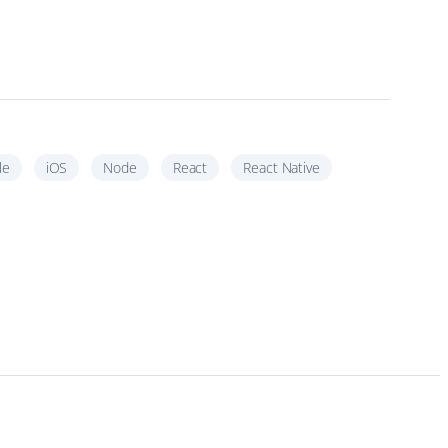
le
iOS
Node
React
React Native