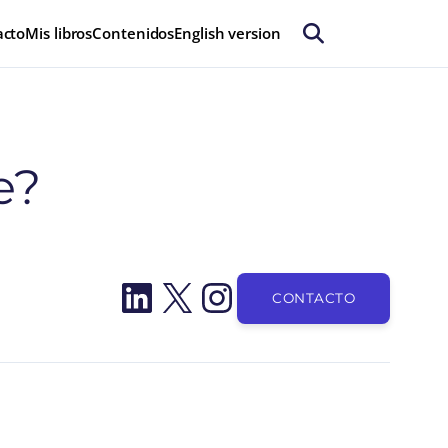
acto
Mis libros
Contenidos
English version
e?
LinkedIn
X
Instagram
CONTACTO