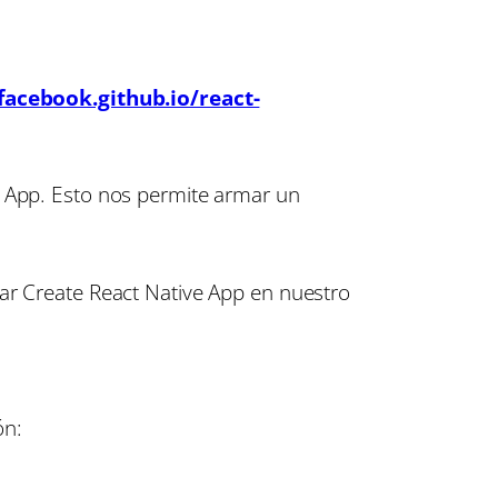
/facebook.github.io/react-
e App. Esto nos permite armar un
lar Create React Native App en nuestro
ón: