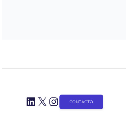
LinkedIn
X
Instagram
CONTACTO
Autor:
Damián De Luca
— Todos los derechos