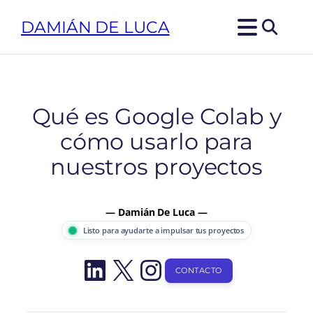
Saltar
DAMIÁN DE LUCA
al
contenido
Qué es Google Colab y
cómo usarlo para
nuestros proyectos
— Damián De Luca —
Listo para ayudarte a impulsar tus proyectos
LinkedIn
X
Instagram
CONTACTO