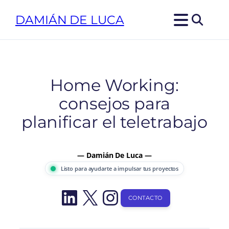
Saltar
DAMIÁN DE LUCA
al
contenido
Home Working:
consejos para
planificar el teletrabajo
— Damián De Luca —
Listo para ayudarte a impulsar tus proyectos
LinkedIn
X
Instagram
CONTACTO