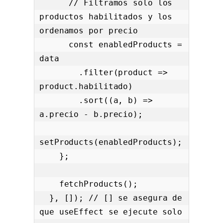
      // Filtramos solo los 
productos habilitados y los 
ordenamos por precio

      const enabledProducts = 
data

        .filter(product => 
product.habilitado)

        .sort((a, b) => 
a.precio - b.precio);

setProducts(enabledProducts);

    };

    fetchProducts();

  }, []); // [] se asegura de 
que useEffect se ejecute solo 