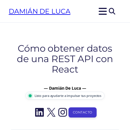
Saltar
DAMIÁN DE LUCA
al
contenido
Cómo obtener datos
de una REST API con
React
— Damián De Luca —
Listo para ayudarte a impulsar tus proyectos
LinkedIn
X
Instagram
CONTACTO