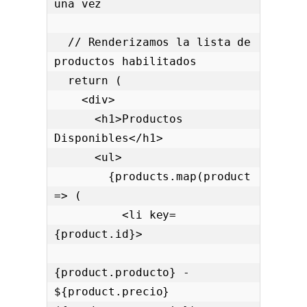
una vez

  // Renderizamos la lista de 
productos habilitados

  return (

    <div>

      <h1>Productos 
Disponibles</h1>

      <ul>

        {products.map(product 
=> (

          <li key=
{product.id}>

{product.producto} - 
${product.precio} 