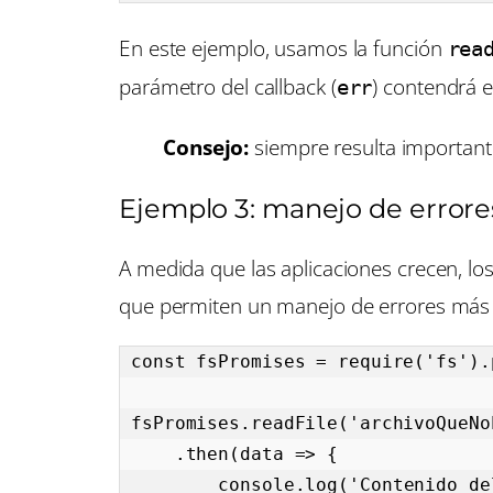
En este ejemplo, usamos la función
rea
parámetro del callback (
) contendrá 
err
Consejo:
siempre resulta importante
Ejemplo 3: manejo de error
A medida que las aplicaciones crecen, lo
que permiten un manejo de errores más 
const fsPromises = require('fs').p
fsPromises.readFile('archivoQueNo
    .then(data => {

        console.log('Contenido del archivo:', data);
