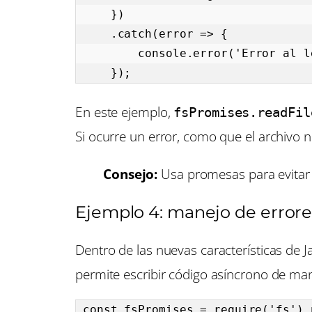
    })

    .catch(error => {

        console.error('Error al leer el archivo:', error.message);

    });
En este ejemplo,
fsPromises.readFil
Si ocurre un error, como que el archivo 
Consejo:
Usa promesas para evitar la
Ejemplo 4: manejo de errore
Dentro de las nuevas características de J
permite escribir código asíncrono de mane
const fsPromises = require('fs').p