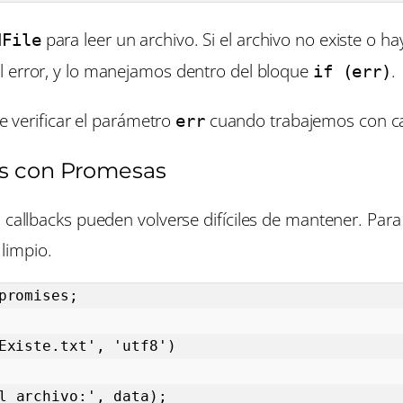
para leer un archivo. Si el archivo no existe o hay
dFile
el error, y lo manejamos dentro del bloque
.
if (err)
 verificar el parámetro
cuando trabajemos con ca
err
es con Promesas
s callbacks pueden volverse difíciles de mantener. Par
limpio.
romises;

Existe.txt', 'utf8')
