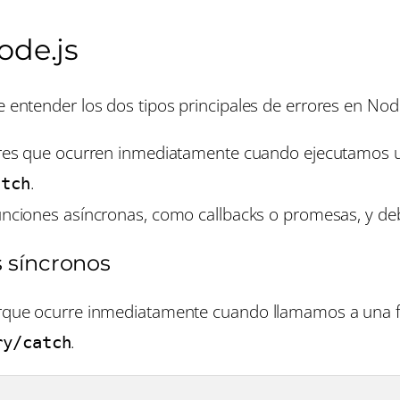
ode.js
e entender los dos tipos principales de errores en Node
ores que ocurren inmediatamente cuando ejecutamos u
.
atch
unciones asíncronas, como callbacks o promesas, y d
s síncronos
 porque ocurre inmediatamente cuando llamamos a una 
.
ry/catch