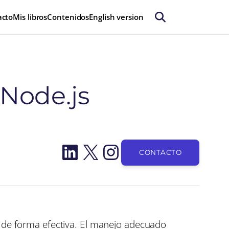
acto
Mis libros
Contenidos
English version
Node.js
LinkedIn
X
Instagram
CONTACTO
s de forma efectiva. El manejo adecuado