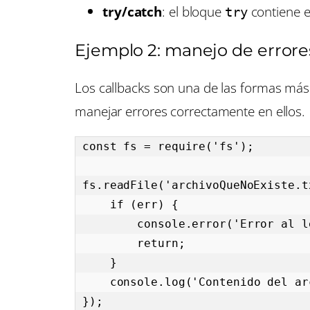
try/catch
: el bloque
contiene e
try
Ejemplo 2: manejo de errore
Los callbacks son una de las formas más
manejar errores correctamente en ellos.
const fs = require('fs');

fs.readFile('archivoQueNoExiste.t
    if (err) {

        console.error('Error al leer el archivo:', err.message);

        return;

    }

    console.log('Contenido del archivo:', data);

});