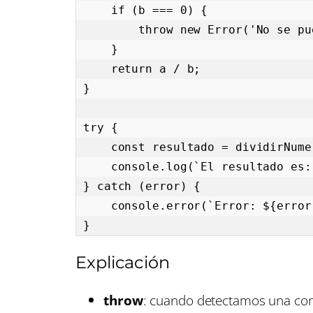
    if (b === 0) {

        throw new Error('No se puede dividir por cero');

    }

    return a / b;

}

try {

    const resultado = dividirNumeros(10, 0);

    console.log(`El resultado es: ${resultado}`);

} catch (error) {

    console.error(`Error: ${error.message}`);

}
Explicación
throw
: cuando detectamos una cond