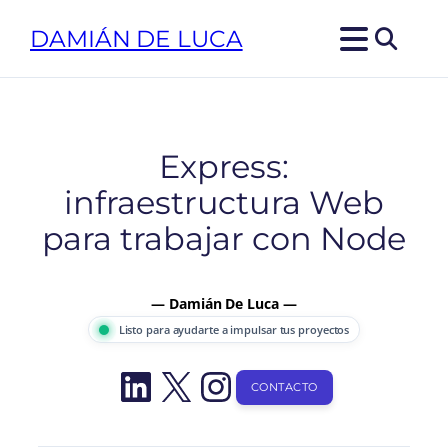
Saltar
DAMIÁN DE LUCA
al
contenido
Express:
infraestructura Web
para trabajar con Node
— Damián De Luca —
Listo para ayudarte a impulsar tus proyectos
LinkedIn
X
Instagram
CONTACTO