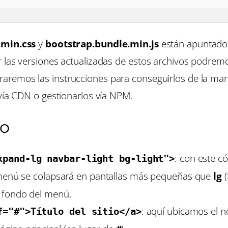
.min.css
y
bootstrap.bundle.min.js
están apuntado
r las versiones actualizadas de estos archivos podrem
ntraremos las instrucciones para conseguirlos de la 
 vía CDN o gestionarlos vía NPM.
go
: con este c
xpand-lg navbar-light bg-light">
menú se colapsará en pantallas más pequeñas que
lg
(
el fondo del menú.
: aquí ubicamos el n
f="#">Título del sitio</a>