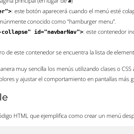
ágina principal (en lugar de
)
#
: este botón aparecerá cuando el menú esté cola
er">
, comúnmente conocido como
“hamburger menu”
.
: este contenedor in
-collapse" id="navbarNav">
tro de este contenedor se encuentra la lista de elemen
anera muy sencilla los menús utilizando clases o CSS
lores y ajustar el comportamiento en pantallas más 
le
 código HTML que ejemplifica como crear un menú desp