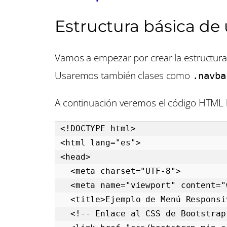
Estructura básica de
Vamos a empezar por crear la estructura
Usaremos también clases como
.navba
A continuación veremos el código HTML 
<!DOCTYPE html>

<html lang="es">

<head>

  <meta charset="UTF-8">

  <meta name="viewport" content="width=device-width, initial-scale=1.0">

  <title>Ejemplo de Menú Responsive con Bootstrap</title>

  <!-- Enlace al CSS de Bootstrap -->
