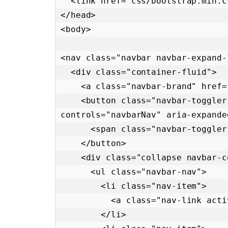
  <link href="css/bootstrap.min.css" rel="stylesheet">

</head>

<body>

<nav class="navbar navbar-expand-
  <div class="container-fluid">

    <a class="navbar-brand" href="#">Título del Sitio</a>

    <button class="navbar-toggler" type="button" data-bs-toggle="collapse" data-bs-target="#navbarNav" aria-
controls="navbarNav" aria-expande
      <span class="navbar-toggler-icon"></span>

    </button>

    <div class="collapse navbar-collapse" id="navbarNav">

      <ul class="navbar-nav">

        <li class="nav-item">

          <a class="nav-link active" aria-current="page" href="#">Inicio</a>

        </li>
