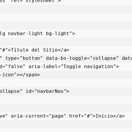
lg navbar-light bg-light">

d="false" aria-label="Toggle navigation">
