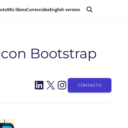
acto
Mis libros
Contenidos
English version
con Bootstrap
LinkedIn
X
Instagram
CONTACTO