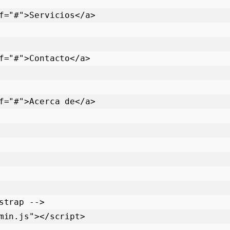
trap -->

min.js"></script>
