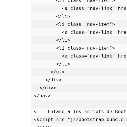
        <li class="nav-item">

          <a class="nav-link" href="#">Servicios</a>

        </li>

        <li class="nav-item">

          <a class="nav-link" href="#">Contacto</a>

        </li>

        <li class="nav-item">

          <a class="nav-link" href="#">Acerca de</a>

        </li>

      </ul>

    </div>

  </div>

</nav>

<!-- Enlace a los scripts de Boots
<script src="js/bootstrap.bundle.