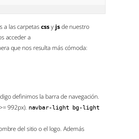
s a las carpetas
css
y
js
de nuestro
os acceder a
manera que nos resulta más cómoda:
ódigo definimos la barra de navegación.
>= 992px).
navbar-light bg-light
ombre del sitio o el logo. Además