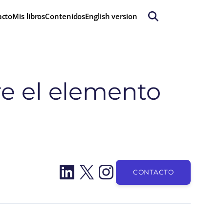
acto
Mis libros
Contenidos
English version
re el elemento
LinkedIn
X
Instagram
CONTACTO