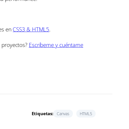
les en
CSS3 & HTML5
.
s proyectos?
Escríbeme y cuéntame
Etiquetas:
Canvas
HTML5