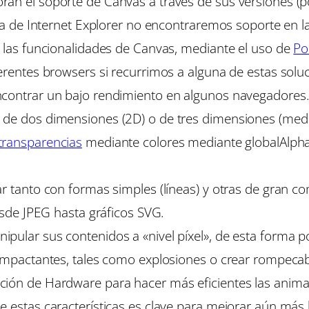
an el soporte de Canvas a través de sus versiones (por
lia de Internet Explorer no encontraremos soporte en la
» las funcionalidades de Canvas, mediante el uso de
Pol
erentes browsers si recurrimos a alguna de estas soluci
ncontrar un bajo rendimiento en algunos navegadores
 de dos dimensiones (2D) o de tres dimensiones (med
transparencias
mediante colores mediante globalAlph
jar tanto con formas simples (líneas) y otras de gran
desde JPEG hasta gráficos SVG.
ipular sus contenidos a «nivel píxel», de esta forma
 impactantes, tales como explosiones o crear rompeca
ción de Hardware para hacer más eficientes las anima
e estas características es clave para mejorar aún más