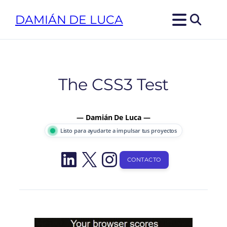
Saltar
DAMIÁN DE LUCA
al
contenido
The CSS3 Test
— Damián De Luca —
Listo para ayudarte a impulsar tus proyectos
LinkedIn
X
Instagram
CONTACTO