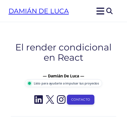
Saltar
DAMIÁN DE LUCA
al
contenido
El render condicional
en React
— Damián De Luca —
Listo para ayudarte a impulsar tus proyectos
LinkedIn
X
Instagram
CONTACTO