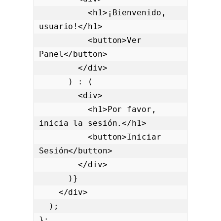
          <h1>¡Bienvenido, 
usuario!</h1>

          <button>Ver 
Panel</button>

        </div>

      ) : (

        <div>

          <h1>Por favor, 
inicia la sesión.</h1>

          <button>Iniciar 
Sesión</button>

        </div>

      )}

    </div>

  );

};
