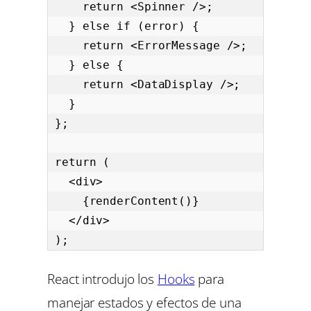
    return <Spinner />;

  } else if (error) {

    return <ErrorMessage />;

  } else {

    return <DataDisplay />;

  }

};

return (

  <div>

    {renderContent()}

  </div>

);
React introdujo los
Hooks
para
manejar estados y efectos de una