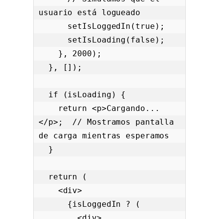
usuario está logueado

      setIsLoggedIn(true);

      setIsLoading(false);

    }, 2000);

  }, []);

  if (isLoading) {

    return <p>Cargando...
</p>;  // Mostramos pantalla 
de carga mientras esperamos

  }

  return (

    <div>

      {isLoggedIn ? (

        <div>
