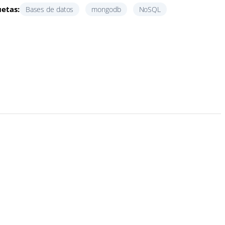
uetas:
Bases de datos
mongodb
NoSQL