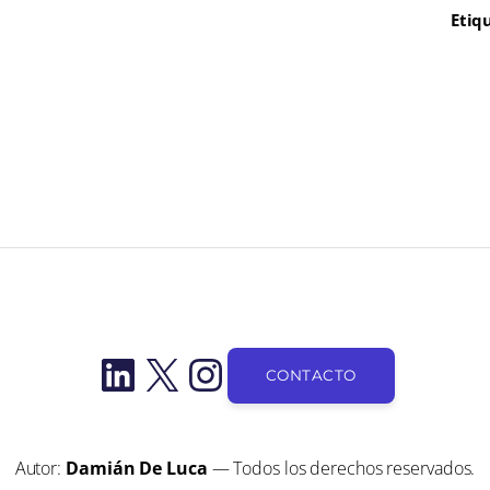
Etiq
LinkedIn
X
Instagram
CONTACTO
Autor:
Damián De Luca
— Todos los derechos reservados.