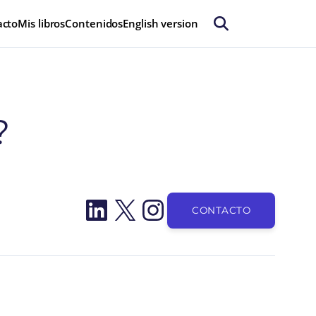
acto
Mis libros
Contenidos
English version
?
LinkedIn
X
Instagram
CONTACTO