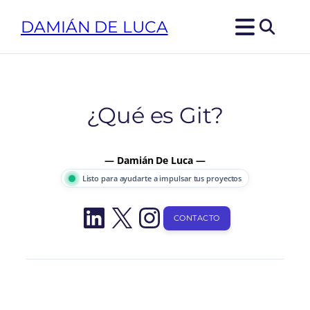
Saltar
DAMIÁN DE LUCA
al
contenido
¿Qué es Git?
— Damián De Luca —
Listo para ayudarte a impulsar tus proyectos
LinkedIn
X
Instagram
CONTACTO