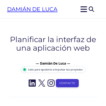
Saltar
DAMIÁN DE LUCA
al
contenido
Planificar la interfaz de
una aplicación web
— Damián De Luca —
Listo para ayudarte a impulsar tus proyectos
LinkedIn
X
Instagram
CONTACTO