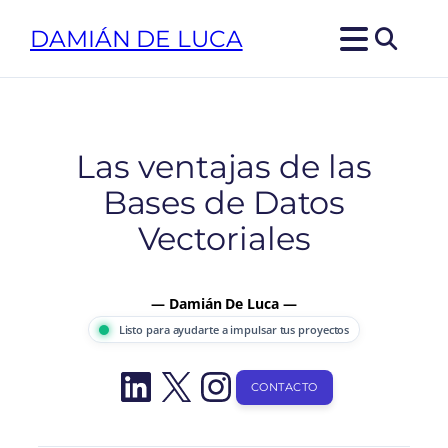
Saltar
DAMIÁN DE LUCA
al
contenido
Las ventajas de las
Bases de Datos
Vectoriales
— Damián De Luca —
Listo para ayudarte a impulsar tus proyectos
LinkedIn
X
Instagram
CONTACTO