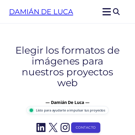
Saltar
DAMIÁN DE LUCA
al
contenido
Elegir los formatos de
imágenes para
nuestros proyectos
web
— Damián De Luca —
Listo para ayudarte a impulsar tus proyectos
LinkedIn
X
Instagram
CONTACTO