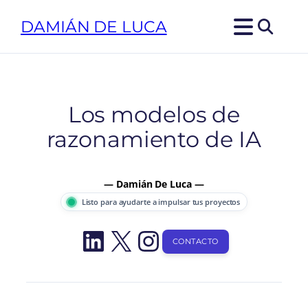
Saltar
DAMIÁN DE LUCA
al
contenido
Los modelos de
razonamiento de IA
— Damián De Luca —
Listo para ayudarte a impulsar tus proyectos
LinkedIn
X
Instagram
CONTACTO