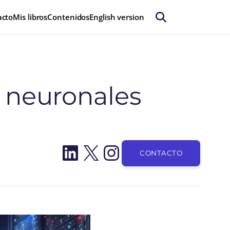
acto
Mis libros
Contenidos
English version
es neuronales
LinkedIn
X
Instagram
CONTACTO