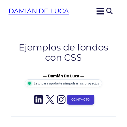
Saltar
DAMIÁN DE LUCA
al
contenido
Ejemplos de fondos
con CSS
— Damián De Luca —
Listo para ayudarte a impulsar tus proyectos
LinkedIn
X
Instagram
CONTACTO