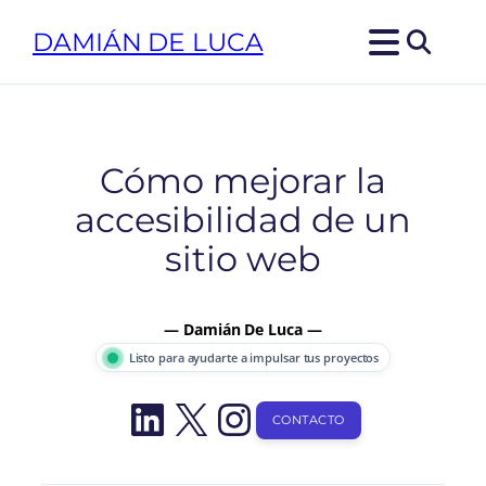
Saltar
DAMIÁN DE LUCA
al
contenido
Cómo mejorar la
accesibilidad de un
sitio web
— Damián De Luca —
Listo para ayudarte a impulsar tus proyectos
LinkedIn
X
Instagram
CONTACTO