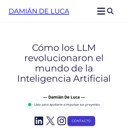
Saltar
DAMIÁN DE LUCA
al
contenido
Cómo los LLM
revolucionaron el
mundo de la
Inteligencia Artificial
— Damián De Luca —
Listo para ayudarte a impulsar tus proyectos
LinkedIn
X
Instagram
CONTACTO