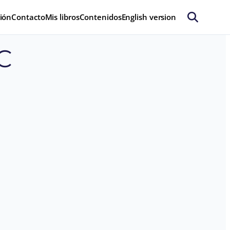
ión
Contacto
Mis libros
Contenidos
English version
C