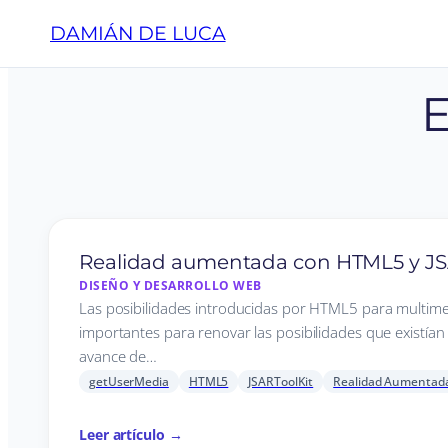
DAMIÁN DE LUCA
E
Realidad aumentada con HTML5 y JS
DISEÑO Y DESARROLLO WEB
Las posibilidades introducidas por HTML5 para multim
importantes para renovar las posibilidades que existían e
avance de…
getUserMedia
HTML5
JSARToolKit
Realidad Aumentad
Leer artículo →