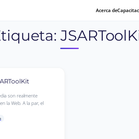
Acerca de
Capacitac
tiqueta:
JSARToolK
ARToolKit
edia son realmente
n la Web. A la par, el
a