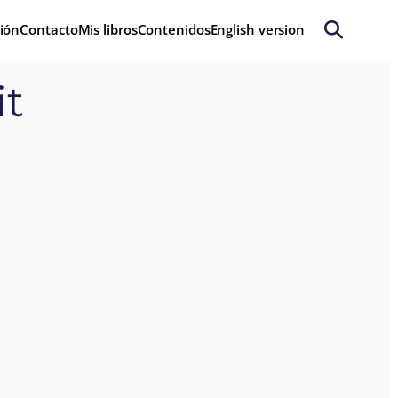
ión
Contacto
Mis libros
Contenidos
English version
it