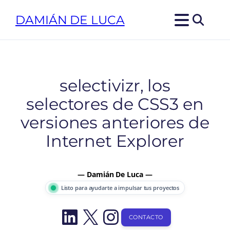
Saltar
DAMIÁN DE LUCA
al
contenido
selectivizr, los
selectores de CSS3 en
versiones anteriores de
Internet Explorer
— Damián De Luca —
Listo para ayudarte a impulsar tus proyectos
LinkedIn
X
Instagram
CONTACTO