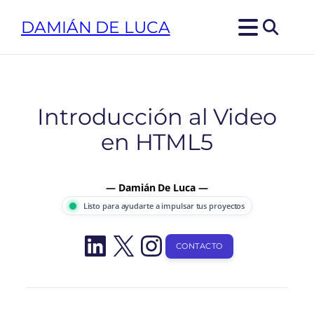
Saltar
DAMIÁN DE LUCA
al
contenido
Introducción al Video
en HTML5
— Damián De Luca —
Listo para ayudarte a impulsar tus proyectos
LinkedIn
X
Instagram
CONTACTO