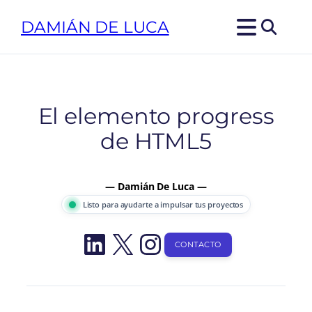
Saltar
DAMIÁN DE LUCA
al
contenido
El elemento progress
de HTML5
— Damián De Luca —
Listo para ayudarte a impulsar tus proyectos
LinkedIn
X
Instagram
CONTACTO