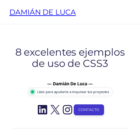
Saltar
DAMIÁN DE LUCA
al
contenido
8 excelentes ejemplos
de uso de CSS3
— Damián De Luca —
Listo para ayudarte a impulsar tus proyectos
LinkedIn
X
Instagram
CONTACTO