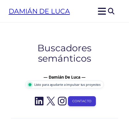
Saltar
DAMIÁN DE LUCA
al
contenido
Buscadores
semánticos
— Damián De Luca —
Listo para ayudarte a impulsar tus proyectos
LinkedIn
X
Instagram
CONTACTO