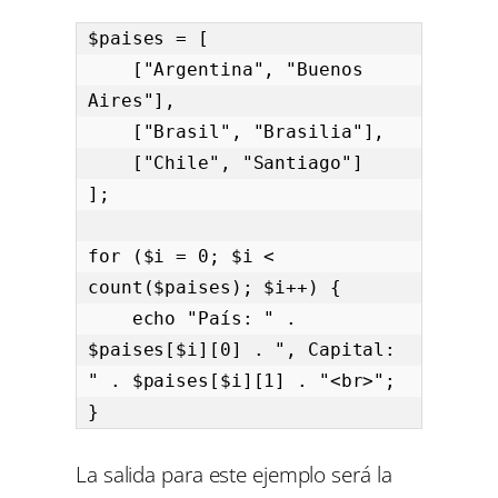
$paises = [

    ["Argentina", "Buenos 
Aires"],

    ["Brasil", "Brasilia"],

    ["Chile", "Santiago"]

];

for ($i = 0; $i < 
count($paises); $i++) {

    echo "País: " . 
$paises[$i][0] . ", Capital: 
" . $paises[$i][1] . "<br>";

}
La salida para este ejemplo será la