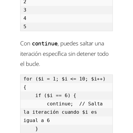
2

3

4

5
Con
, puedes saltar una
continue
iteración específica sin detener todo
el bucle.
for ($i = 1; $i <= 10; $i++) 
{

    if ($i == 6) {

        continue;  // Salta 
la iteración cuando $i es 
igual a 6

    }
