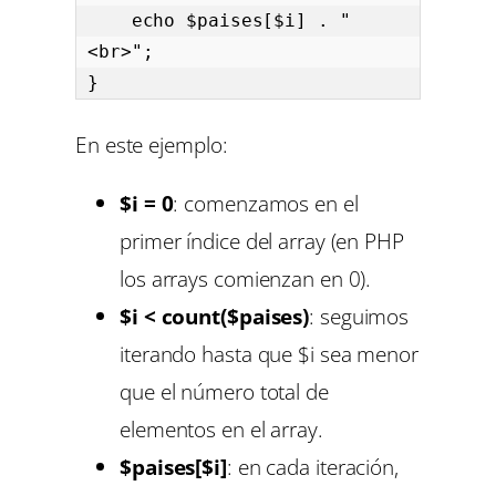
    echo $paises[$i] . "
<br>";

}
En este ejemplo:
$i = 0
: comenzamos en el
primer índice del array (en PHP
los arrays comienzan en 0).
$i < count($paises)
: seguimos
iterando hasta que $i sea menor
que el número total de
elementos en el array.
$paises[$i]
: en cada iteración,