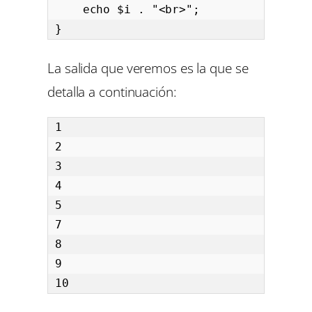
    echo $i . "<br>";

}
La salida que veremos es la que se
detalla a continuación:
1

2

3

4

5

7

8

9

10