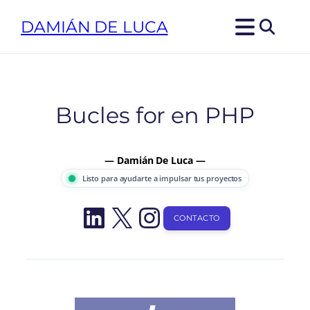
Saltar
DAMIÁN DE LUCA
al
contenido
Bucles for en PHP
— Damián De Luca —
Listo para ayudarte a impulsar tus proyectos
LinkedIn
X
Instagram
CONTACTO