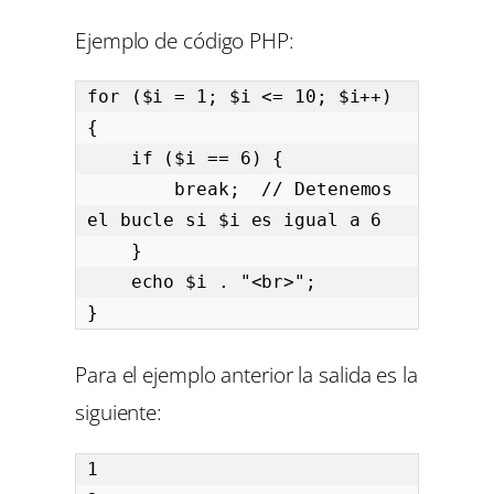
Ejemplo de código PHP:
for ($i = 1; $i <= 10; $i++) 
{

    if ($i == 6) {

        break;  // Detenemos 
el bucle si $i es igual a 6

    }

    echo $i . "<br>";

}
Para el ejemplo anterior la salida es la
siguiente:
1
