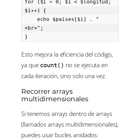
for ($i = 0; $i < $longitud; 
$i++) {

    echo $paises[$i] . "
<br>";

}
Esto mejora la eficiencia del código,
ya que
no se ejecuta en
count()
cada iteración, sino solo una vez.
Recorrer arrays
multidimensionales
Si tenemos arrays dentro de arrays
(llamados arrays multidimensionales),
puedes usar bucles anidados: