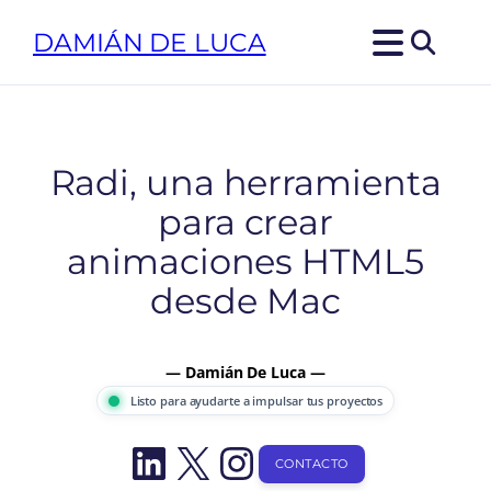
Saltar
DAMIÁN DE LUCA
al
contenido
Radi, una herramienta
para crear
animaciones HTML5
desde Mac
— Damián De Luca —
Listo para ayudarte a impulsar tus proyectos
LinkedIn
X
Instagram
CONTACTO