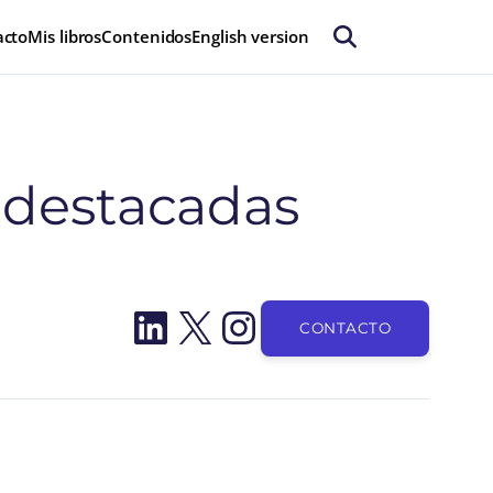
acto
Mis libros
Contenidos
English version
 destacadas
LinkedIn
X
Instagram
CONTACTO