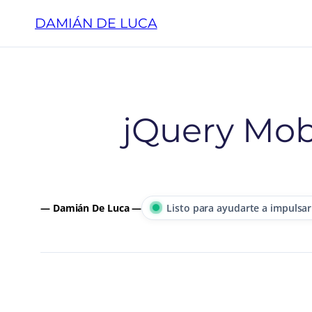
Saltar
DAMIÁN DE LUCA
al
contenido
jQuery Mob
— Damián De Luca —
Listo para ayudarte a impulsar