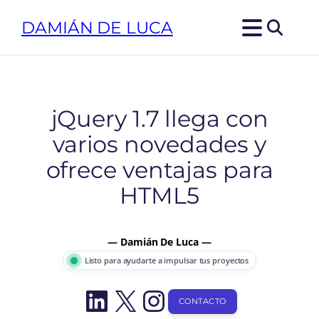
Saltar
DAMIÁN DE LUCA
al
contenido
jQuery 1.7 llega con
varios novedades y
ofrece ventajas para
HTML5
— Damián De Luca —
Listo para ayudarte a impulsar tus proyectos
LinkedIn
X
Instagram
CONTACTO