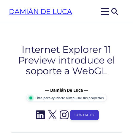
Saltar
DAMIÁN DE LUCA
al
contenido
Internet Explorer 11
Preview introduce el
soporte a WebGL
— Damián De Luca —
Listo para ayudarte a impulsar tus proyectos
LinkedIn
X
Instagram
CONTACTO