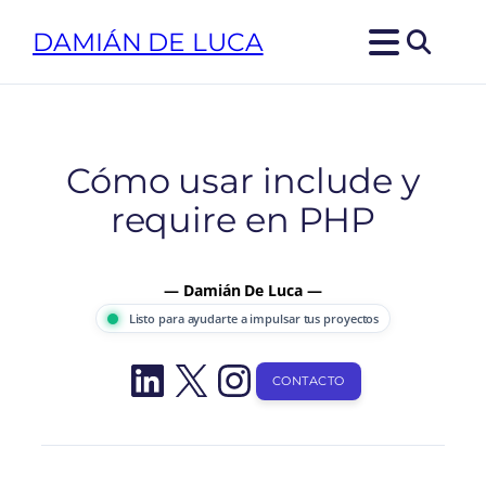
Saltar
DAMIÁN DE LUCA
al
contenido
Cómo usar include y
require en PHP
— Damián De Luca —
Listo para ayudarte a impulsar tus proyectos
LinkedIn
X
Instagram
CONTACTO