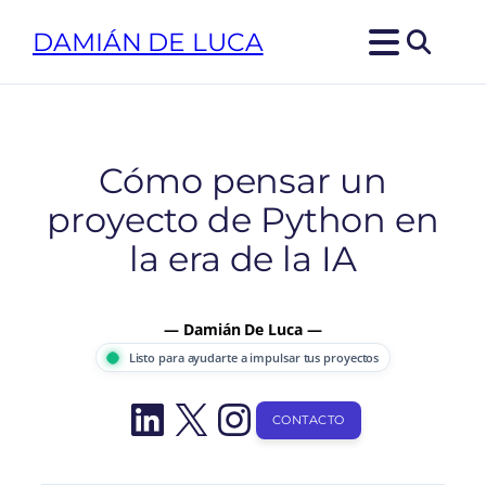
Saltar
DAMIÁN DE LUCA
al
contenido
Cómo pensar un
proyecto de Python en
la era de la IA
— Damián De Luca —
Listo para ayudarte a impulsar tus proyectos
LinkedIn
X
Instagram
CONTACTO