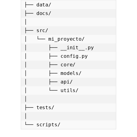
├── data/

├── docs/

│

├── src/

│   └── mi_proyecto/

│       ├── __init__.py

│       ├── config.py

│       ├── core/

│       ├── models/

│       ├── api/

│       └── utils/

│

├── tests/

│
