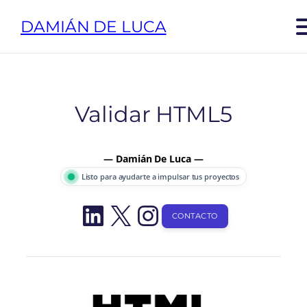
Saltar
DAMIÁN DE LUCA
al
contenido
Validar HTML5
— Damián De Luca —
Listo para ayudarte a impulsar tus proyectos
LinkedIn
X
Instagram
CONTACTO