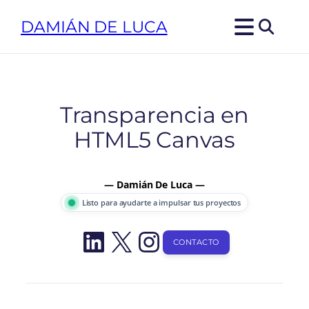
Saltar
DAMIÁN DE LUCA
al
contenido
Transparencia en
HTML5 Canvas
— Damián De Luca —
Listo para ayudarte a impulsar tus proyectos
LinkedIn
X
Instagram
CONTACTO