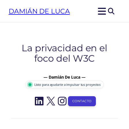
Saltar
DAMIÁN DE LUCA
al
contenido
La privacidad en el
foco del W3C
— Damián De Luca —
Listo para ayudarte a impulsar tus proyectos
LinkedIn
X
Instagram
CONTACTO