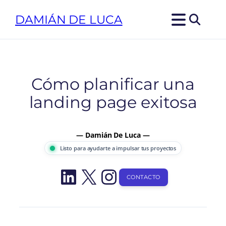
Saltar
DAMIÁN DE LUCA
al
contenido
Cómo planificar una
landing page exitosa
— Damián De Luca —
Listo para ayudarte a impulsar tus proyectos
LinkedIn
X
Instagram
CONTACTO