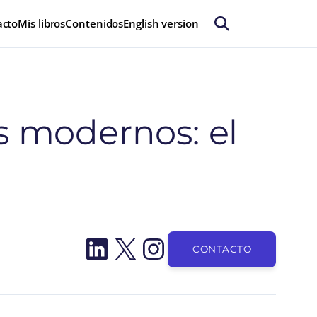
acto
Mis libros
Contenidos
English version
 modernos: el
LinkedIn
X
Instagram
CONTACTO